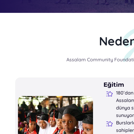
Neden
Assalam Community Foundation,
Eğitim
180’dan
Assalam
dünya s
sunuyor
Burslarl
sahipler