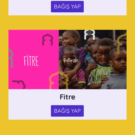
BAĞIŞ YAP
Fitre
BAĞIŞ YAP