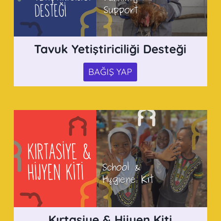
Tavuk Yetiştiriciliği Desteği
BAĞIŞ YAP
Kırtasiye & Hijyen Kiti