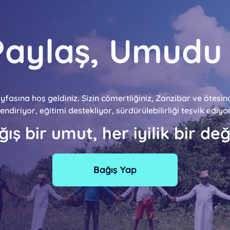
i Paylaş, Umudu
asına hoş geldiniz. Sizin cömertliğiniz, Zanzibar ve ötes
ndiriyor, eğitimi destekliyor, sürdürülebilirliği teşvik ediyo
ış bir umut, her iyilik bir değ
Bağış Yap