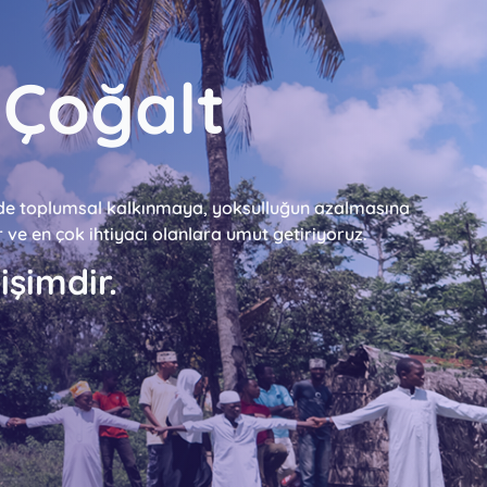
 Çoğalt
inde toplumsal kalkınmaya, yoksulluğun azalmasına
r ve en çok ihtiyacı olanlara umut getiriyoruz.
işimdir.