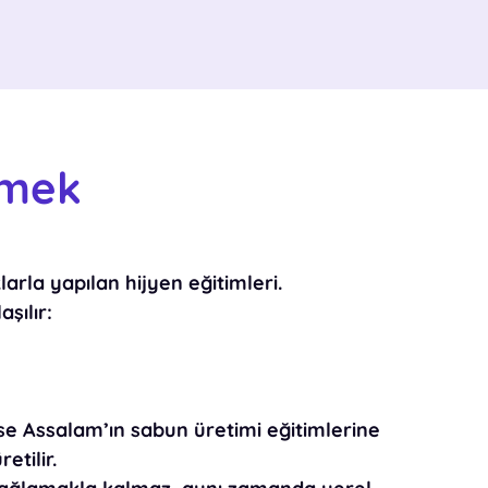
nmek
klarla yapılan
hijyen eğitimleri
.
şılır:
se Assalam’ın
sabun üretimi eğitimlerine
etilir.