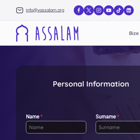
Skip
info@vassalam.org
to
content
Bize 
Personal Information
Name
*
Surname
*