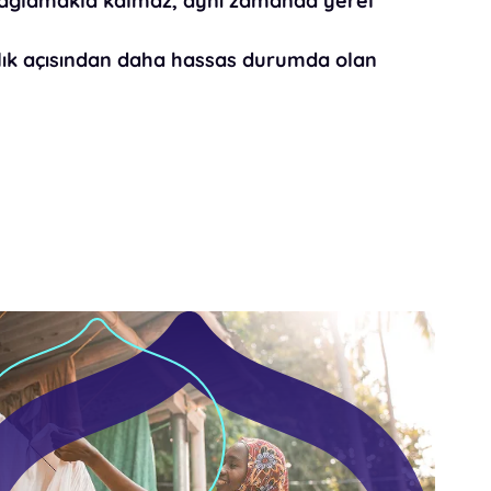
 sağlamakla kalmaz, aynı zamanda
yerel
.
lık açısından daha hassas durumda olan