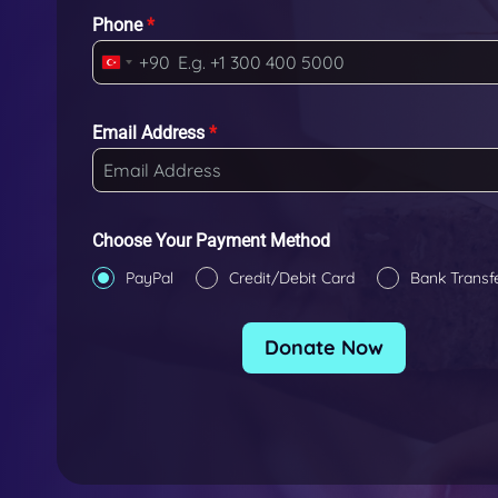
Phone
*
+90
T
u
r
Email Address
*
k
e
y
+
Choose Your Payment Method
9
PayPal
Credit/Debit Card
Bank Transf
0
Donate Now