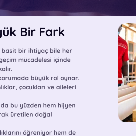
ük Bir Fark
basit bir ihtiyaç bile her
k geçim mücadelesi içinde
alır.
 korumada büyük rol oynar.
ıklar, çocukları ve aileleri
m da bu yüzden hem
hijyen
rak üretilen doğal
lıklarını öğreniyor hem de