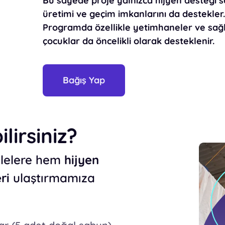
Bu sayede proje yalnızca hijyen desteği
üretimi ve geçim imkanlarını da destekler
Programda özellikle
yetimhaneler ve sağ
çocuklar
da öncelikli olarak desteklenir.
Bağış Yap
lirsiniz?
ailelere hem
hijyen
ri
ulaştırmamıza