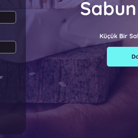
Sabun
Küçük Bir Sa
D
er