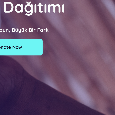
 Dağıtımı
bun, Büyük Bir Fark
onate Now