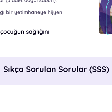
lar (5 adet doğal sabun).
ğı bir yetimhaneye
hijyen
 çocuğun sağlığını
Sıkça Sorulan Sorular (SSS)