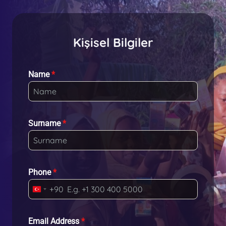
Kişisel Bilgiler
Name
*
Surname
*
Phone
*
+90
T
u
r
Email Address
*