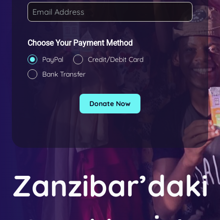
k
e
y
+
Choose Your Payment Method
9
PayPal
Credit/Debit Card
0
Bank Transfer
Donate Now
Zanzibar’daki