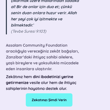
çıkarmak üzere mallarından sadaka
al! Bir de onlar için dua et; çünkü
senin duan onlara huzur verir. Allah
her şeyi çok iyi işitmekte ve
bilmektedir.
“
(Tevbe Suresi 9:103)
Assalam Community Foundation
aracılığıyla vereceğiniz zekât bağışları,
Zanzibar’daki ihtiyaç sahibi ailelere,
yaşlı bireylere ve yoksullukla mücadele
eden insanlara ulaştırılır.
Zekâtınız hem
dini ibadetinizi yerine
getirmenize
vesile olur hem de ihtiyaç
sahiplerinin hayatına destek olur.
Zekatınızı Şimdi Verin