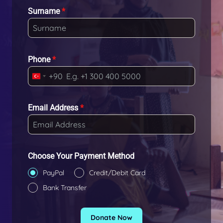
Surname
*
Phone
*
+90
T
u
r
Email Address
*
k
e
y
+
Choose Your Payment Method
9
PayPal
Credit/Debit Card
0
Bank Transfer
Donate Now