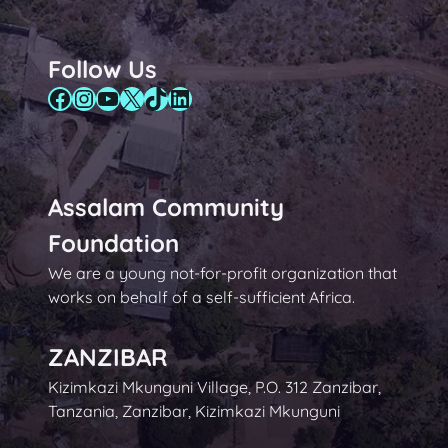
Follow Us
Facebook
Instagram
YouTube
X
TikTok
LinkedIn
Assalam Community
Foundation
We are a young not-for-profit organization that
works on behalf of a self-sufficient Africa.
ZANZIBAR
Kizimkazi Mkunguni Village, P.O. 312 Zanzibar,
Tanzania, Zanzibar, Kizimkazi Mkunguni