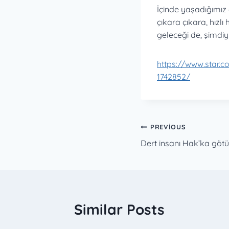
İçinde yaşadığımız
çıkara çıkara, hızl
geleceği de, şimdi
https://www.star.c
1742852/
Yazı
PREVIOUS
Dert insanı Hak’ka götü
gezinmesi
Similar Posts