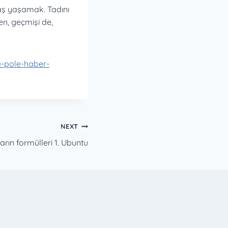
aş yaşamak. Tadını
en, geçmişi de,
e-pole-haber-
NEXT
rın formülleri 1. Ubuntu