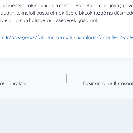
 düzmeceye fakir dünyanın cevabı: Pole Pole. Yani yavaş yav
ı hayatın, teknoloji başta olmak üzere birçok tuzağına düşmed
yi de bir bütün halinde ve hissederek yaşamak.
om.tr/acik-gorus/fakir-ama-mutlu-insanlarin-formulleri2-pol
ren Burak’tır
Fakir ama mutlu insanla