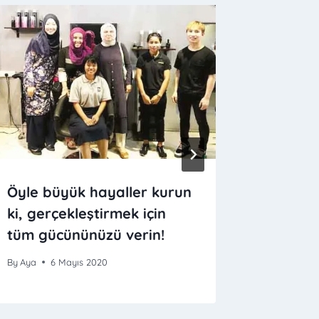
Öyle büyük hayaller kurun
Dert in
ki, gerçekleştirmek için
götüren
tüm gücününüzü verin!
By
Aya
2
By
Aya
6 Mayıs 2020