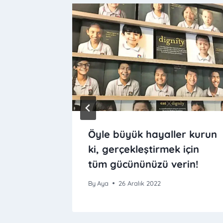
öyleşi,
Öyle büyük hayaller kurun
020
ki, gerçekleştirmek için
tüm gücününüzü verin!
By
Aya
26 Aralık 2022