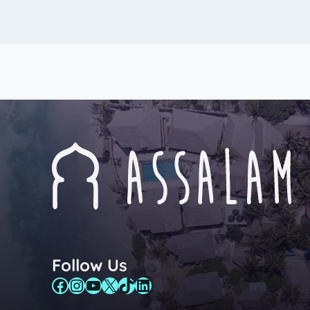
Follow Us
Facebook
Instagram
YouTube
X
TikTok
LinkedIn