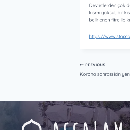
Devletlerden çok da
kısmı yoksul, bir kı
belirlenen fitre ile k
https://www.star.c
Post
PREVIOUS
Korona sonrası için yen
navigation