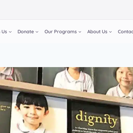
n Us
Donate
Our Programs
About Us
Contac