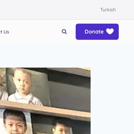
Turkish
Donate
t Us