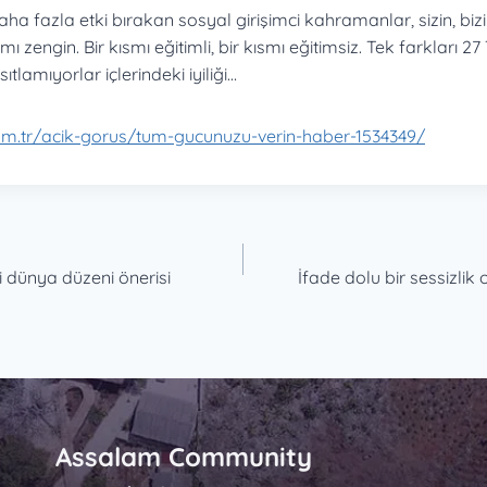
ha fazla etki bırakan sosyal girişimci kahramanlar, sizin, bizim
smı zengin. Bir kısmı eğitimli, bir kısmı eğitimsiz. Tek farkları 2
ısıtlamıyorlar içlerindeki iyiliği…
om.tr/acik-gorus/tum-gucunuzu-verin-haber-1534349/
i dünya düzeni önerisi
İfade dolu bir sessizlik o
Assalam Community