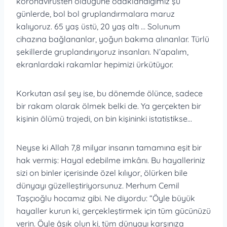
koronavirüsten öldüğüne odaklandığımız şu
günlerde, bol bol gruplandırmalara maruz
kalıyoruz. 65 yaş üstü, 20 yaş altı … Solunum
cihazına bağlananlar, yoğun bakıma alınanlar. Türlü
şekillerde gruplandırıyoruz insanları. N’apalım,
ekranlardaki rakamlar hepimizi ürkütüyor.
Korkutan asıl şey ise, bu dönemde ölünce, sadece
bir rakam olarak ölmek belki de. Ya gerçekten bir
kişinin ölümü trajedi, on bin kişininki istatistikse…
Neyse ki Allah 7,8 milyar insanın tamamına eşit bir
hak vermiş: Hayal edebilme imkânı. Bu hayalleriniz
sizi on binler içerisinde özel kılıyor, ölürken bile
dünyayı güzelleştiriyorsunuz. Merhum Cemil
Taşçıoğlu hocamız gibi. Ne diyordu: “Öyle büyük
hayaller kurun ki, gerçekleştirmek için tüm gücünüzü
verin. Öyle âşık olun ki, tüm dünyayı karşınıza