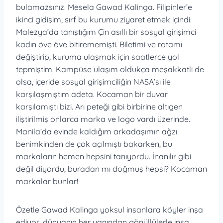
bulamazsınız. Mesela Gawad Kalinga. Filipinler’e
ikinci gidişim, sırf bu kurumu ziyaret etmek içindi.
Malezya’da tanıştığım Çin asıllı bir sosyal girişimci
kadın öve öve bitirememişti. Biletimi ve rotamı
değiştirip, kuruma ulaşmak için saatlerce yol
tepmiştim. Kampüse ulaşım oldukça meşakkatli de
olsa, içeride sosyal girişimciliğin NASA’sı ile
karşılaşmıştım adeta. Kocaman bir duvar
karşılamıştı bizi. Arı peteği gibi birbirine altıgen
iliştirilmiş onlarca marka ve logo vardı üzerinde.
Manila’da evinde kaldığım arkadaşımın ağzı
benimkinden de çok açılmıştı bakarken, bu
markaların hemen hepsini tanıyordu. İnanılır gibi
değil diyordu, buradan mı doğmuş hepsi? Kocaman
markalar bunlar!
Özetle Gawad Kalinga yoksul insanlara köyler inşa
ediyor, dünyanın her yanından gönüllülerle inşa