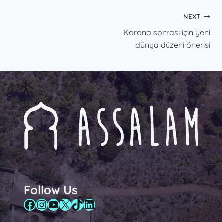
Post
NEXT
Korona sonrası için yeni
navigation
dünya düzeni önerisi
Follow Us
Facebook
Instagram
YouTube
X
TikTok
LinkedIn