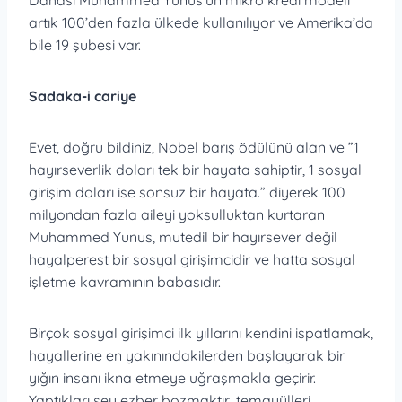
Dahası Muhammed Yunus’un mikro kredi modeli
artık 100’den fazla ülkede kullanılıyor ve Amerika’da
bile 19 şubesi var.
Sadaka-i cariye
Evet, doğru bildiniz, Nobel barış ödülünü alan ve ”1
hayırseverlik doları tek bir hayata sahiptir, 1 sosyal
girişim doları ise sonsuz bir hayata.” diyerek 100
milyondan fazla aileyi yoksulluktan kurtaran
Muhammed Yunus, mutedil bir hayırsever değil
hayalperest bir sosyal girişimcidir ve hatta sosyal
işletme kavramının babasıdır.
Birçok sosyal girişimci ilk yıllarını kendini ispatlamak,
hayallerine en yakınındakilerden başlayarak bir
yığın insanı ikna etmeye uğraşmakla geçirir.
Yaptıkları şey ezber bozmaktır, temayülleri